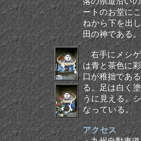
落の県道沿い
ートのお堂に
ねから下を出
田の神である
右手にメシゲ
は青と茶色に
口が稚拙であ
る。足は白く
うに見える。
なっている。
アクセス