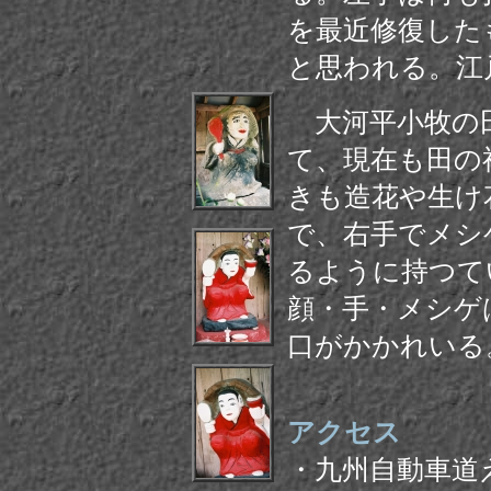
を最近修復した
と思われる。江
大河平小牧の
て、現在も田の
きも造花や生け
で、右手でメシ
るように持つて
顔・手・メシゲ
口がかかれいる
アクセス
・九州自動車道え