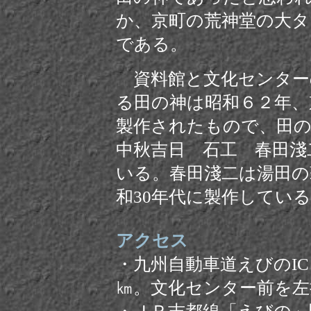
か、京町の荒神堂の大
である。
資料館と文化センター
る田の神は昭和６２年、
製作されたもので、田の
中秋吉日 石工 春田淺
いる。春田淺二は湯田の
和30年代に製作してい
アクセス
・九州自動車道えびのICよ
㎞。文化センター前を左折