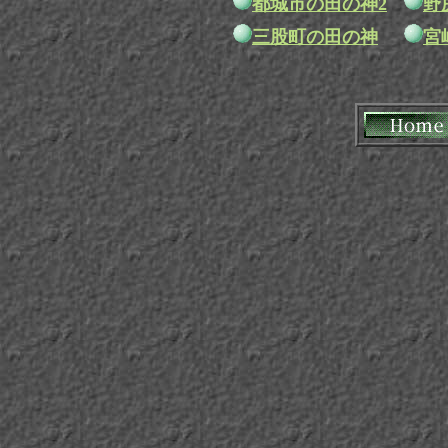
都城市の田の神2
野
三股町の田の神
宮