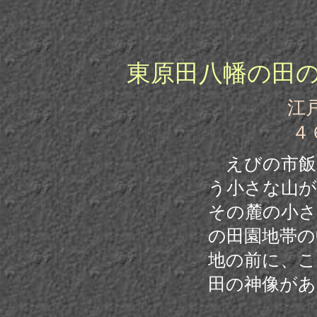
東原田八幡の田
江戸時代?
４
えびの市飯
う小さな山が
その麓の小さ
の田園地帯の
地の前に、こ
田の神像があ