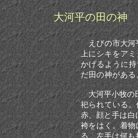
大河平の田の神
えびの市大河
上にシキをアミ
かげるように持
だ田の神がある
大河平小牧の
祀られている。
赤、顔と手は白
袴をはく。着物
る。左手は何も