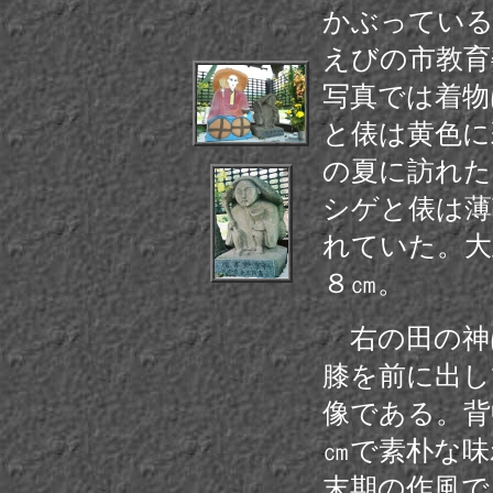
かぶっている
えびの市教育
写真では着物
と俵は黄色に
の夏に訪れた
シゲと俵は薄
れていた。大正
８㎝。
右の田の神
膝を前に出し
像である。背
㎝で素朴な味
末期の作風で