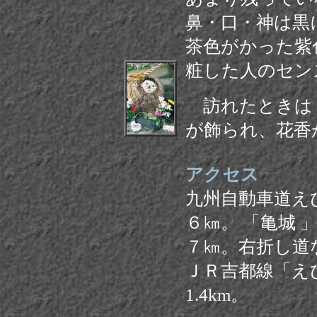
鼻・口・神は黒
茶色がかった紫
粧した人のセン
訪れたときは
が飾られ、花香
アクセス
九州自動車道えび
６㎞。 「亀城
７㎞。右折し道な
ＪＲ吉都線「え
1.4km。