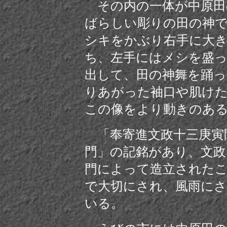
その内の一体が中原田
ばらしい彫りの田の神で
シキをかぶり右手に大
ち、左手にはメシを盛
出して、田の神舞を踊
りあがった袖口や肌けた
この像をより動きのあ
「奉寄進文政十三庚寅
門」の記銘があり、文政１
門によって造立された
で大切にされ、風雨に
いる。