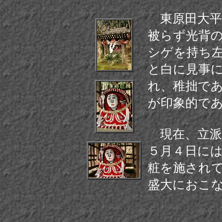
東原田大平
被らず光背
シゲを持ち
と白に見事
れ、稚拙で
が印象的で
現在、立派
５月４日に
粧を施され
盛大におこ