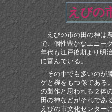
えびの
えびの市の田の神は農
で、個性豊かなユニー
年代も江戸後期より明
に富んでいる。
その中でも多いのが膝
ゲと椀をもつ像である
の製作と思われる２体
田の神などがそれであ
えびの市文化センター