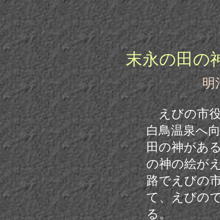
末永の田の
明治２１年
えびの市
白鳥温泉へ
田の神があ
の神の絵が
路でえびの
て、えびの
る。