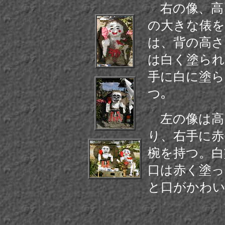
右の像、高さ
の大きな俵を
は、背の高さ
は白く塗られ
手に白に塗ら
つ｡
左の像は高さ
り、右手に赤
椀を持つ。白
口は赤く塗っ
と口がかわ