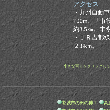
アクセス
・九州自動車
700m、「
約3.5㎞。
・ＪＲ吉都
２.8km。
小さな写真をクリックし
都城市の田の神１
高