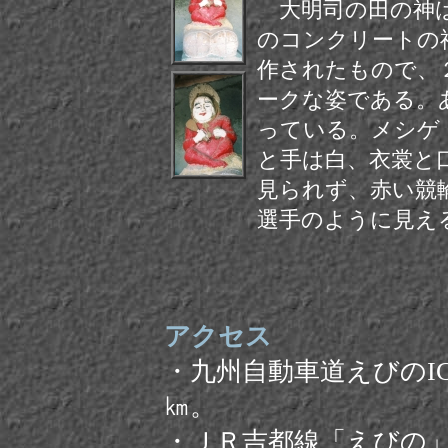
大明司の田の神
のコンクリートの
作されたもので、
ークな姿である。
っている。メシゲ
と手は白、衣裳と
見られず、赤い競
選手のように見え
アクセス
・九州自動車道えびのI
㎞。
・ＪＲ吉都線「えびの