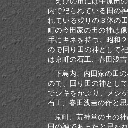
えびの市には中原田の
内で祀られている田の神
れている残りの３体の
町の今田家の田の神は像高
手にキネを持つ。昭和２
ので回り田の神として
は京町の石工、春田浅吉
下島内、内田家の田の
ので、回り田の神として
でシキをかぶり、メシ
石工、春田浅吉の作と思
京町、荒神堂の田の神は
田の神であったと思わ