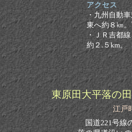
アクセス
・九州自動車
東へ約８㎞。
・ＪＲ吉都線
約２.５km。
東原田大平落の
江戸
国道
221号線