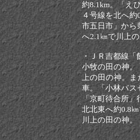
約8.1km。「
４号線を北へ約
市五日市」から
へ2.1㎞で川上
・ＪＲ吉都線「飯
小牧の田の神。
上の田の神。ま
車。「小林バス
「京町待合所」
北北東へ約0.8
川上の田の神。