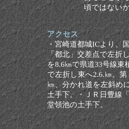
頃ではない
アクセス
・宮崎道都城ICより、国
「都北」交差点で左折し
を8.6㎞で県道33号線
で左折し東へ2.6.㎞。
㎞、分かれ道を左斜めに
土手下。・ＪＲ日豊線「
堂領池の土手下。