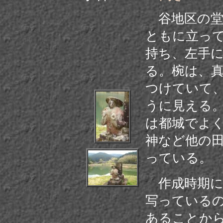
谷地区の堂
ともに立っ
持ち、左手
る。椀は、
つけていて
うに見える
は都城でよ
神など他の
っている。
作成時期に
写っている
あることから