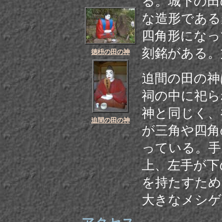
る。城下の田
な造形である
四角形になっ
刻銘がある。
徳枡の田の神
迫間の田の神
祠の中に祀ら
神と同じく、
迫間の田の神
が三角や四角
っている。手
上、左手が下
を持たすため
大きなメシゲ