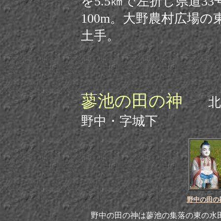
を5.5㎞で左折し
県道33
100m。大野農村広場
土手。
蓼池の田の神
北諸
野中・字城下
野中の田の
野中の田の神は蓼池の集落の東の水田