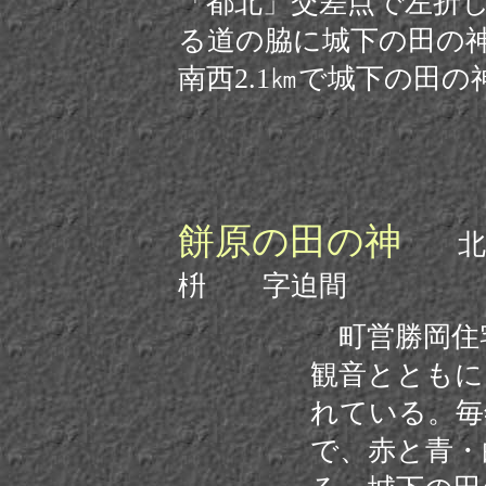
「都北」交差点で左折し
る道の脇に城下の田の
南西2.1㎞で城下の田の
餅原の田の神
北諸
枡 字迫間
町営勝岡住
観音とともに
れている。毎
で、赤と青・