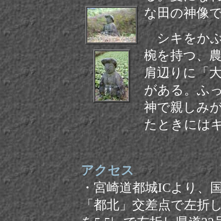
な田の神像
シキをかぶ
椀を持つ、
肩辺りに「大
がある。ふ
神で親しみ
たときには
アクセス
・
宮崎道都城ICより、
「
都北」交差点で左折し