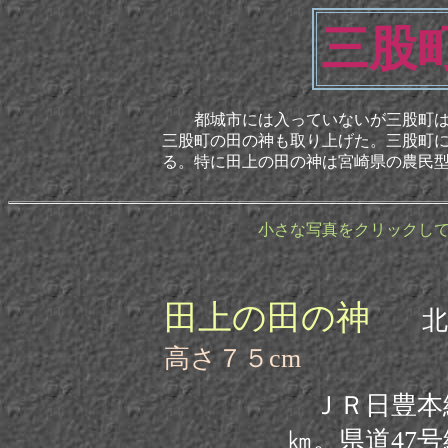
三股
都城市には入っていないが三股町は都
三股町の田の神も取り上げた。三股町
る。特に田上の田の神は宮崎県の農民
小さな写真をクリックし
田上の田の神
北
高さ７５cm
ＪＲ日豊本
㎞。県道47