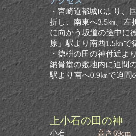
アクセス
・
宮崎道都城ICより、
折し、南東へ3.5㎞。
に向かう坂道の途中に
原」駅より南西1.5㎞で
・徳枡の田の神付近より東
納骨堂の敷地内に迫間
駅より南へ0.9㎞で
迫間
上小石の田の神
北
小石
高さ69cm