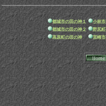
都城市の田の神１
小林市
都城市の田の神２
野尻町
高原町の田の神
宮崎市