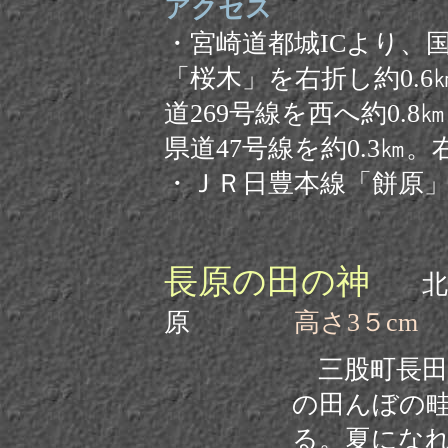
アクセス
・
宮崎道都城ICより、
「
桜木
」を右折し
約0.
道269号線を西へ約0.8
県道47号線を約0.3㎞
・ＪＲ日豊本線「餅原
長原の田の神
北諸
原
高さ3５cm
三股町長田の
の田んぼの
る。夏にな