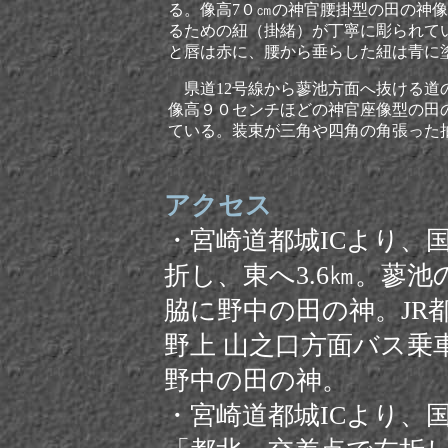
る。像高7０㎝の神官腰掛型の田の神
るための紐（掛緒）が丁寧に彫られて
と唇は赤に、腰から垂らした紐は青に
県道12号線から蓼池方面へ抜ける道
像高９０センチほどの神官座像型の田
ている。装束が三角や四角の角張った
アクセス
・宮崎道都城ICより、国
折し、東へ3.6㎞。蓼
脇に野中の田の神。JR
野上 山之口方面バス乗
野中の田の神。
・
宮崎道都城ICより、国