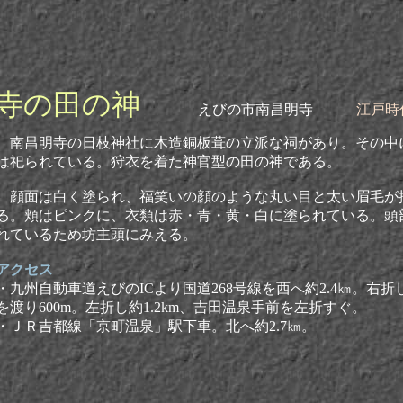
寺の田の神
えびの市南昌明寺
江戸時
南昌明寺の日枝神社に木造銅板葺の立派な祠があり。その中
は祀られている。狩衣を着た神官型の田の神である。
顔面は白く塗られ、福笑いの顔のような丸い目と太い眉毛が
る。頬はピンクに、衣類は赤・青・黄・白に塗られている。頭
れているため坊主頭にみえる。
アクセス
・九州自動車道えびのICより国道268号線を西へ約2.4㎞。右
を渡り600m。左折し約1.2km、吉田温泉手前を左折すぐ。
・ＪＲ吉都線「京町温泉」駅下車。北へ約2.7㎞。