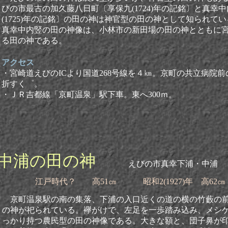
びの市最古の加久藤八日町〔享保九(1724)年の記銘〕と真幸
(1725)年の記銘〕の田の神は神官型の田の神として知られて
真幸中内竪の田の神像は、小林市の新田場の田の神とともに
る田の神である。
アクセス
・宮崎道えびのICより国道268号線を４㎞。京町の共立病院
折すく゜。
・ＪＲ吉都線「京町温泉」駅下車。東へ
300ｍ。
中浦の田の神
えびの市真幸下浦・中浦
江戸時代？ 高51㎝ 昭和2(1927)年 高62㎝
京町温泉駅の南の集落、下浦の入口近くの道の横の竹藪の
の神が祀られている。襷がけで、左足を一歩踏み込み、メシ
っかり持つ農民型の田の神像である。大きな額と、団子鼻が