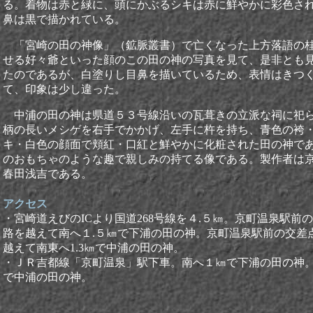
る。着物は赤と緑に、頭にかぶるシキは赤に鮮やかに彩色さ
鼻は黒で描かれている。
「宮崎の田の神像」（鉱脈叢書）で亡くなった上方落語の
せる好々爺といった顔のこの田の神の写真を見て、是非とも
たのであるが、白塗りし目鼻を描いているため、表情はきつ
て、印象は少し違った。
中浦の田の神は県道５３号線沿いの瓦葺きの立派な祠に祀
柄の長いメシゲを右手でかかげ、左手に杵を持ち、青色の袴
キ・白色の顔面で頬紅・口紅と鮮やかに化粧された田の神で
のおもちゃのような趣で親しみの持てる像である。
製作者は
春田浅吉である。
アクセス
・宮崎道えびのICより国道268号線を４.５㎞。京町温泉駅前
路を越えて南へ１.５㎞で下浦の田の神。京町温泉駅前の交差
越えて南東へ1.3㎞で中浦の田の神。
・ＪＲ吉都線「京町温泉」駅下車。南へ１㎞で下浦の田の神。南
で中浦の田の神
。