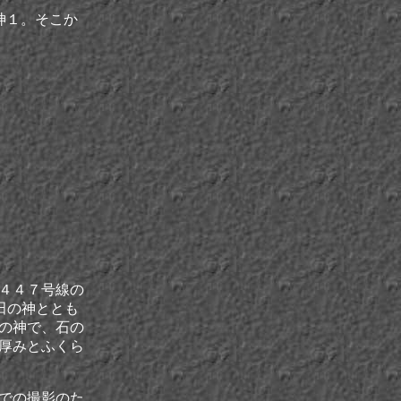
神１。
そこか
４４７号線の
田の神ととも
の神で、石の
厚みとふくら
での撮影のた