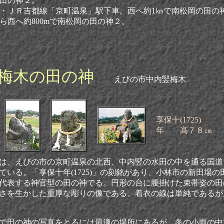
田の神２。
・
ＪＲ吉都線「京町温泉」駅下車。西へ約1㎞で南松岡の田の
ら西へ約800mで南松岡の田の神２。
梅木の田の神
えびの市中内竪梅木
享保十(1725)
年 高７８㎝
は、
えびの市の京町温泉の北西、中内竪の水田の中を通る国道
ている。「享保十年(1725)」の刻銘があり、小林市の新田場の
代表する神官型の田の神でる。円形の台に腰掛けた束帯姿の田
さを生かした重厚な彫りの像である。着衣の線は単純であるが
で田の神の写真をとるには最適の場所にあるが、冬の小雨の中