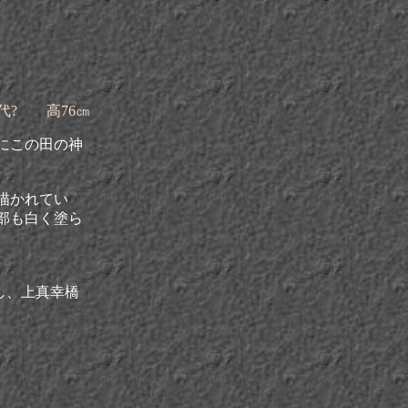
代? 高76㎝
にこの田の神
描かれてい
部も白く塗ら
折し、上真幸橋