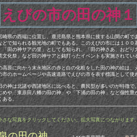
えびの市の田の神１
崎県の西端に位置し、鹿児島県と熊本県に接する山間の町で
などで知られる観光地の町でもある。このえびの市には１００
、「田の神サアの里」としても知られ、「田の神さあ、おどり
業文化祭」など田の神サアと銘打ったイベントも実施されてい
高原に向かう末永地区の赤と白の化粧をした田の神の絵は、
の市のホームページや高速道路でえびの市を表す標識として使
の神は北諸や西諸地区に比べると、農民型が多いのが特徴で
じめや「東原田八幡の田の神」や「下浦の田の神」など個性豊
くある。
小さな写真をクリックしてください。拡大写真につながります
泉
の田の神