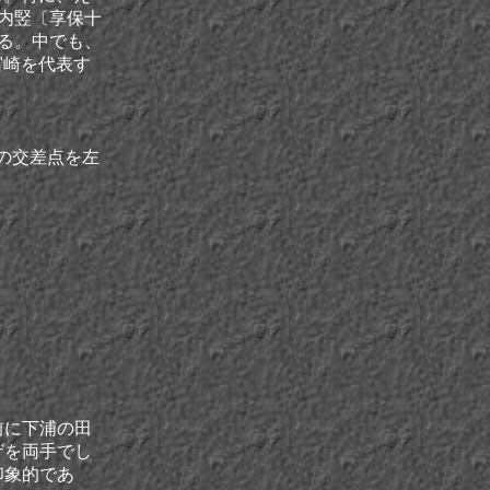
中内竪〔享保十
いる。中でも、
宮崎を代表す
前の交差点を左
前に下浦の田
ゲを両手でし
印象的であ