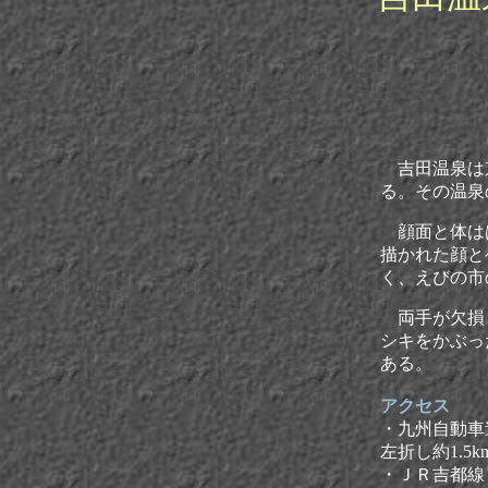
吉田温泉は
る。その温泉
顔面と体はは
描かれた顔と
く、えびの市
両手が欠損し
シキをかぶっ
ある。
アクセス
・九州自動車道
左折し約1.5
・
ＪＲ吉都線