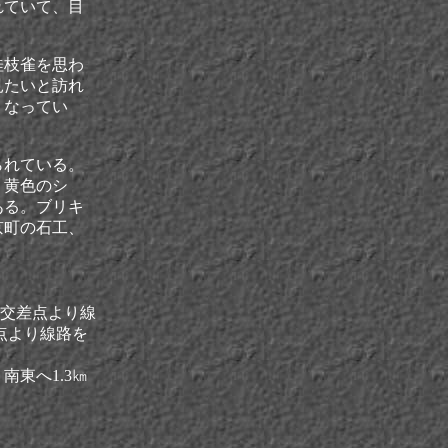
れていて、目
桂枝雀を思わ
見たいと訪れ
くなってい
られている。
・黄色のシ
ある。ブリキ
京町の石工、
の交差点より線
点より線路を
東へ1.3㎞