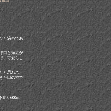
8cm
びた温泉であ
ぼ口と頬紅が
で、可愛らし
たと思われ、
きた田の神で
渡り600m。