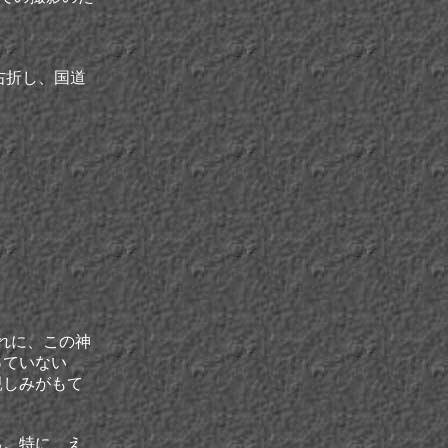
右折し、国道
れに、この神
っていない
親しみがもて
る。特に、え