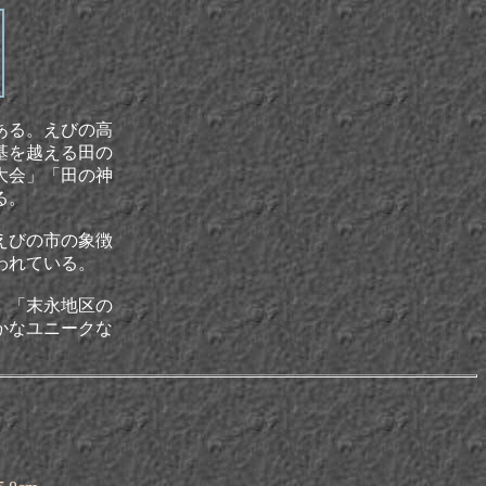
ある。えびの高
基を越える田の
大会」「田の神
る。
えびの市の象徴
われている。
、「末永地区の
かなユニークな
。