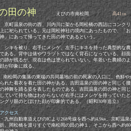
の田の神
えびの市南松岡
高41㎝
京町温泉の街の西、川内川に架かる岡松橋の西詰にコンクリ
上に祀られている。元は岡松神社の境内にあったもので、「お
神」にあって帰ってきた田の神であるという。
シキを被り、右手にメシゲ、左手にキネを持った典型的な農
である。背中は俵やワラヅトではなく背石になっている。顔面
の跡が残るが、現在は色は塗られていない。年老いた農婦のよ
顔が印象に残る。
南松岡の集落の東端の共同墓地の前の民家の入口に、色鮮や
られた着衣を着た田の神がある。吉田温泉の田の神と同じく腰
の神舞を踊る姿を表したものである。吉田温泉の田の神と同じ
していて持ち物はわからないが右手にはメシゲを持っていたと
ングリ眼のとぼけた顔が印象的である。（昭和30年造立）
アクセス
・九州自動車道えびのICより268号線を西へ約4.9㎞。
京町温泉
折、岡松橋を渡りすぐで南松岡の田の神１、そこから西へ約80