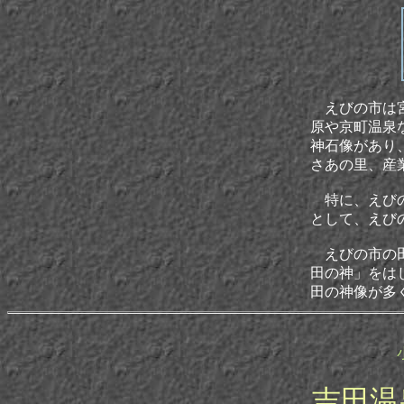
えびの市は宮
原や京町温泉
神石像があり
さあの里、産
特に、えびの
として、えび
えびの市の田
田の神」をは
田の神像が多
吉田温