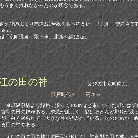
情をうまく撮れなかったのが残念である。
道えびのICより国道221号線を西へ約５㎞。「京町」交差点で
5km｡
線「京町温泉」駅下車。北西へ約1.5km。
江の田の神
えびの市京町向江
江戸時代？ 高78㎝
京町温泉駅より線路に沿って300ｍほど東にいった町のはず
官型の田の神がある。摩滅が激しく、顔はほとんど彫りが残
が、白く塗られて、大きな目が描かれている。そのためか、
る田の神である。
えびの市の田の神は農民型が多いが、神官型の田の神もあ