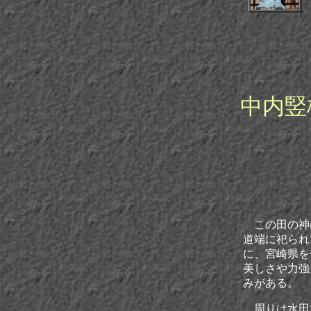
中内竪
この田の神
道端に祀られ
に、宮崎県を
美しさや力強
みがある。
周りは水田