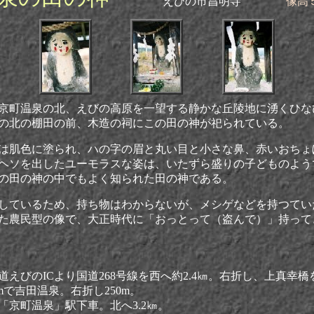
えびの市昌明寺
像高５
京町温泉の北、えびの高原を一望する静かな丘陵地に湧くひな
の北の棚田の前、木造の祠にこの田の神が祀られている。
肌色に塗られ、ハの字の眉と丸い目と小さな鼻、赤いおちょ
ヘソを出したユーモラスな姿は、いたずら盛りの子どものよう
の田の神の中でもよく知られた田の神である。
ているため、持ち物はわからないが、メシゲなどを持つてい
た農民型の像で、大正時代に「おっとって（盗んで）」持って
えびのICより国道268号線を西へ約2.4㎞。右折し、上真幸橋を
kmで吉田温泉。右折し250m。
「京町温泉」駅下車。北へ3.2㎞。