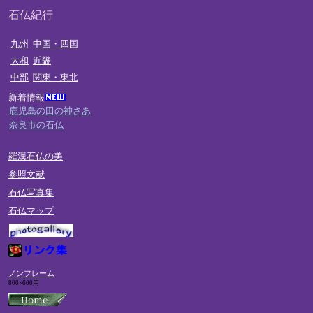
石仏紀行
九州
中国・四国
大和
近畿
中部
関東・東北
新着情報
鹿児島の田の神さあ
奈良市の石仏
羅漢石仏の美
参照文献
石仏写真集
石仏マップ
ノンフレーム
800×600用