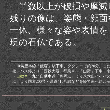
半数以上が破損や摩滅
残りの像は、姿態・顔面
一体、様々な姿や表情を
現の石仏である。
・JR筑豊本線「飯塚」駅下車、タクシーで約20分。ま
校」バス停より「西鉄大隈」行乗車、「山野」下車。南へ
・
自動車
九州自動車道「福岡IC」より八木山バイパス・
IC」より国道200号・県道415号線などを経て南へ約25